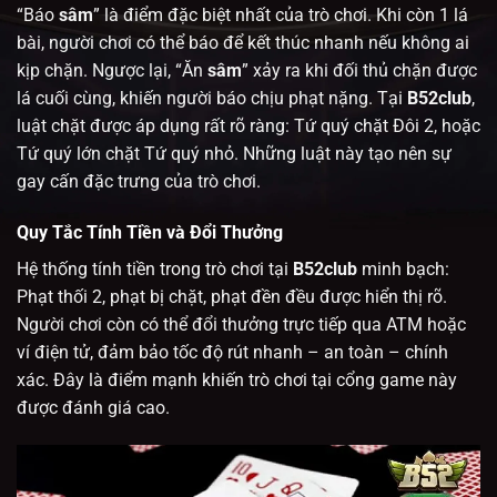
“Báo
sâm
” là điểm đặc biệt nhất của trò chơi. Khi còn 1 lá
bài, người chơi có thể báo để kết thúc nhanh nếu không ai
kịp chặn. Ngược lại, “Ăn
sâm
” xảy ra khi đối thủ chặn được
lá cuối cùng, khiến người báo chịu phạt nặng. Tại
B52club
,
luật chặt được áp dụng rất rõ ràng: Tứ quý chặt Đôi 2, hoặc
Tứ quý lớn chặt Tứ quý nhỏ. Những luật này tạo nên sự
gay cấn đặc trưng của
trò chơi
.
Quy Tắc Tính Tiền và Đổi Thưởng
Hệ thống tính tiền trong
trò chơi
tại
B52club
minh bạch:
Phạt thối 2, phạt bị chặt, phạt đền
đều được hiển thị rõ.
Người chơi còn có thể đổi thưởng trực tiếp qua ATM hoặc
ví điện tử, đảm bảo tốc độ rút nhanh – an toàn – chính
xác. Đây là điểm mạnh khiến
trò chơi
tại cổng game này
được đánh giá cao.