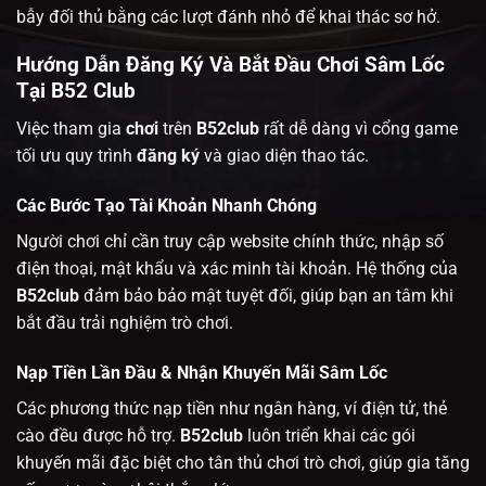
bẫy đối thủ bằng các lượt đánh nhỏ để khai thác sơ hở.
Hướng Dẫn Đăng Ký Và Bắt Đầu Chơi Sâm Lốc
Tại B52 Club
Việc tham gia
chơi
trên
B52club
rất dễ dàng vì cổng game
tối ưu quy trình
đăng ký
và giao diện thao tác.
Các Bước Tạo Tài Khoản Nhanh Chóng
Người chơi chỉ cần truy cập website chính thức, nhập số
điện thoại, mật khẩu và xác minh tài khoản. Hệ thống của
B52club
đảm bảo bảo mật tuyệt đối, giúp bạn an tâm khi
bắt đầu trải nghiệm
trò chơi
.
Nạp Tiền Lần Đầu & Nhận Khuyến Mãi Sâm Lốc
Các phương thức nạp tiền như ngân hàng, ví điện tử, thẻ
cào đều được hỗ trợ.
B52club
luôn triển khai các gói
khuyến mãi đặc biệt cho tân thủ chơi
trò chơi
, giúp gia tăng