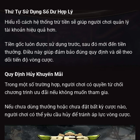
Thứ Tự Sử Dụng Số Dư Hợp Lý
Hiểu rõ cách hệ thống trừ tiền sẽ giúp người chơi quản lý
tài khoản hiệu quả hơn.
Tiền gốc luôn được sử dụng trước, sau đó mới đến tiền
thưởng. Điều này giúp đảm bảo đúng quy định và dễ theo
dõi tiến độ vòng cược.
Quy Định Hủy Khuyến Mãi
Trong một số trường hợp, người chơi có quyền từ chối
chương trình ưu đãi nếu không muốn tham gia.
Nếu chưa dùng thưởng hoặc chưa đặt bất kỳ cược nào,
người chơi có thể yêu cầu hủy để tránh áp lực vòng cược.