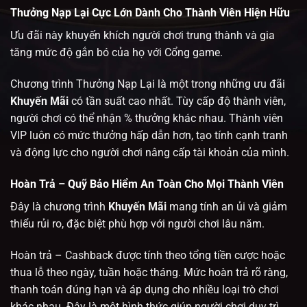
Thưởng Nạp Lại Cực Lớn Dành Cho Thành Viên Hiện Hữu
Ưu đãi này khuyến khích người chơi trung thành và gia
tăng mức độ gắn bó của họ với Cổng game.
Chương trình Thưởng Nạp Lại là một trong những ưu đãi
Khuyến Mãi
có tần suất cao nhất. Tùy cấp độ thành viên,
người chơi có thể nhận % thưởng khác nhau. Thành viên
VIP luôn có mức thưởng hấp dẫn hơn, tạo tính cạnh tranh
và động lực cho người chơi nâng cấp tài khoản của mình.
Hoàn Trả – Quỹ Bảo Hiểm An Toàn Cho Mọi Thành Viên
Đây là chương trình
Khuyến Mãi
mang tính an ủi và giảm
thiểu rủi ro, đặc biệt phù hợp với người chơi lâu năm.
Hoàn trả – Cashback được tính theo tổng tiền cược hoặc
thua lỗ theo ngày, tuần hoặc tháng. Mức hoàn trả rõ ràng,
thanh toán đúng hạn và áp dụng cho nhiều loại trò chơi
khác nhau. Đây là một hình thức giúp người chơi duy trì