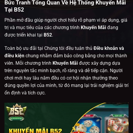
Bức Tranh Tổng Quan Về Hệ Thống Khuyến Mãi
Tại B52
Phần mở đầu giúp người chơi hiểu rõ phạm vi áp dụng, giá
trị và mục tiêu của các chương trình
Khuyến Mãi
đang
được triển khai tại
B52
.
Toàn bộ ưu đãi tại Chúng tôi đều tuân thủ
Điều khoản và
điều kiện
chung nhằm đảm bảo công bằng cho mọi thành
viên. Mỗi chương trình
Khuyến Mãi
được xây dựng dựa
trên nguyên tắc minh bạch, rõ ràng và dễ tiếp cận. Người
chơi mới hay lâu năm đều có cơ hội nhận thưởng theo
đúng quyền lợi của mình, từ đó mang lại trải nghiệm giải trí
ổn định và tích cực.