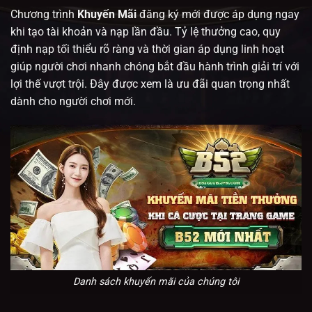
Chương trình
Khuyến Mãi
đăng ký mới được áp dụng ngay
khi tạo tài khoản và nạp lần đầu. Tỷ lệ thưởng cao, quy
định nạp tối thiểu rõ ràng và thời gian áp dụng linh hoạt
giúp người chơi nhanh chóng bắt đầu hành trình giải trí với
lợi thế vượt trội. Đây được xem là ưu đãi quan trọng nhất
dành cho người chơi mới.
Danh sách khuyến mãi của chúng tôi