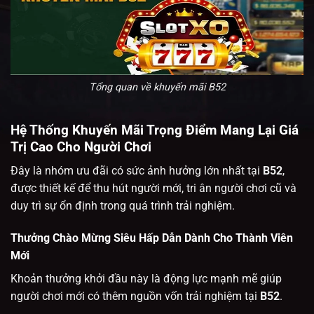
Tổng quan về khuyến mãi B52
Hệ Thống Khuyến Mãi Trọng Điểm Mang Lại Giá
Trị Cao Cho Người Chơi
Đây là nhóm ưu đãi có sức ảnh hưởng lớn nhất tại
B52
,
được thiết kế để thu hút người mới, tri ân người chơi cũ và
duy trì sự ổn định trong quá trình trải nghiệm.
Thưởng Chào Mừng Siêu Hấp Dẫn Dành Cho Thành Viên
Mới
Khoản thưởng khởi đầu này là động lực mạnh mẽ giúp
người chơi mới có thêm nguồn vốn trải nghiệm tại
B52
.