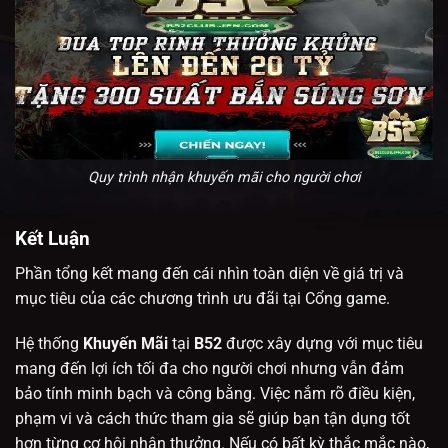
Quy trình nhận khuyến mãi cho người chơi
Kết Luận
Phần tổng kết mang đến cái nhìn toàn diện về giá trị và
mục tiêu của các chương trình ưu đãi tại Cổng game.
Hệ thống
Khuyến Mãi
tại
B52
được xây dựng với mục tiêu
mang đến lợi ích tối đa cho người chơi nhưng vẫn đảm
bảo tính minh bạch và công bằng. Việc nắm rõ điều kiện,
phạm vi và cách thức tham gia sẽ giúp bạn tận dụng tốt
hơn từng cơ hội nhận thưởng. Nếu có bất kỳ thắc mắc nào,