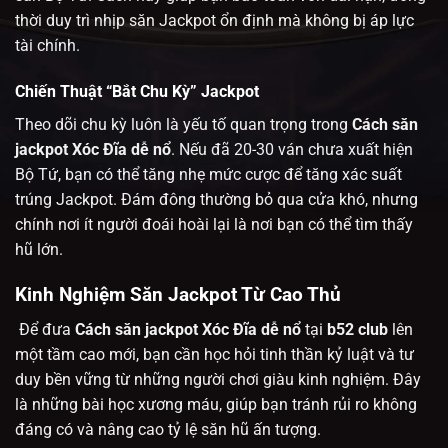
thời duy trì nhịp săn Jackpot ổn định mà không bị áp lực
tài chính.
Chiến Thuật “Bắt Chu Kỳ” Jackpot
Theo dõi chu kỳ luôn là yếu tố quan trọng trong
Cách săn
jackpot Xóc Đĩa dễ nổ
. Nếu đã 20-30 ván chưa xuất hiện
Bộ Tứ, bạn có thể tăng nhẹ mức cược để tăng xác suất
trúng Jackpot. Đám đông thường bỏ qua cửa khó, nhưng
chính nơi ít người đoái hoài lại là nơi bạn có thể tìm thấy
hũ lớn.
Kinh Nghiệm Săn Jackpot Từ Cao Thủ
Để đưa
Cách săn jackpot Xóc Đĩa dễ nổ
tại
b52 club
lên
một tầm cao mới, bạn cần học hỏi tinh thần kỷ luật và tư
duy bền vững từ những người chơi giàu kinh nghiệm. Đây
là những bài học xương máu, giúp bạn tránh rủi ro không
đáng có và nâng cao tỷ lệ săn hũ ấn tượng.