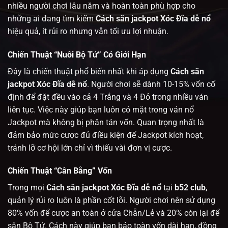
nhiều người chơi lâu năm và hoàn toàn phù hợp cho
những ai đang tìm kiếm
Cách săn jackpot Xóc Đĩa dễ nổ
hiệu quả, ít rủi ro nhưng vẫn tối ưu lợi nhuận.
Chiến Thuật “Nuôi Bộ Tứ” Có Giới Hạn
Đây là chiến thuật phổ biến nhất khi áp dụng
Cách săn
jackpot Xóc Đĩa dễ nổ
. Người chơi sẽ dành 10-15% vốn cố
định để đặt đều vào cả 4 Trắng và 4 Đỏ trong nhiều ván
liên tục. Việc này giúp bạn luôn có mặt trong ván nổ
Jackpot mà không bị phân tán vốn. Quan trọng nhất là
đảm bảo mức cược đủ điều kiện để Jackpot kích hoạt,
tránh lỡ cơ hội lớn chỉ vì thiếu vài đơn vị cược.
Chiến Thuật “Cân Bằng” Vốn
Trong mọi
Cách săn jackpot Xóc Đĩa dễ nổ
tại
b52 club
,
quản lý rủi ro luôn là phần cốt lõi. Người chơi nên sử dụng
80% vốn để cược an toàn ở cửa Chẵn/Lẻ và 20% còn lại để
săn Bộ Tứ. Cách này giúp bạn bảo toàn vốn dài hạn, đồng