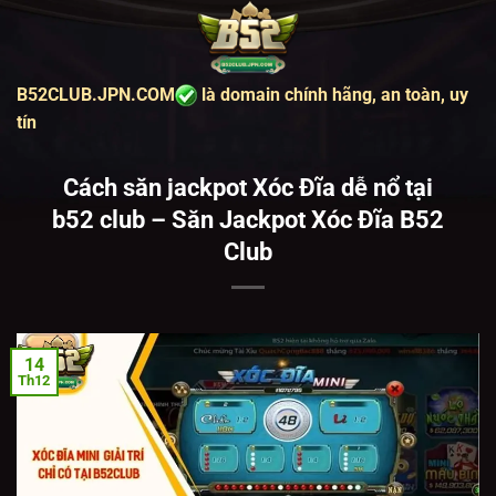
Bỏ
qua
nội
B52CLUB.JPN.COM
là domain chính hãng, an toàn, uy
dung
tín
Cách săn jackpot Xóc Đĩa dễ nổ tại
b52 club – Săn Jackpot Xóc Đĩa B52
Club
14
Th12