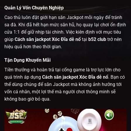
Quản Lý Vốn Chuyên Nghiệp
Cao thủ luôn đặt giới hạn săn Jackpot mỗi ngày để tránh
sa đà. Khi đã hết hạn mức săn hũ, họ quay lại chơi ổn định
cửa 1:1 để giữ nhịp tài chính. Việc kiên định với mục tiêu
giúp
Cách săn jackpot Xóc Đĩa dễ nổ
tại
b52 club
trở nên
hiệu quả hơn theo thời gian.
Tận Dụng Khuyến Mãi
Tiền thưởng và hoàn trả tại cổng game là trợ lực lớn cho
quá trình áp dụng
Cách săn jackpot Xóc Đĩa dễ nổ
. Bạn có
thể dùng chúng để săn Jackpot mà không ảnh hưởng tới
vốn cá nhân, một lợi thế mà người chơi thông minh sẽ
không bao giờ bỏ qua.