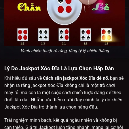
Vạch chiến thuật rõ ràng, tăng tỷ lệ chiến thắng
Lý Do Jackpot Xóc Đĩa Là Lựa Chọn Hấp Dẫn
Khi hiểu đủ sâu về
Cách săn jackpot Xóc Đĩa dễ nổ
, bạn sẽ
nhận ra rằng jackpot Xóc Đĩa không chỉ là một trò chơi
may rủi mà còn là một cuộc chơi chiến lược đáng để theo
đuổi lâu dài. Những ưu điểm dưới đây chính là lý do khiến
Jackpot Xóc Đĩa trở thành lựa chọn hàng đầu.
Trải nghiệm minh bạch, kết quả ngẫu nhiên và không bị
can thiệp. Giá trị Jackpot luôn tăng nhanh, mang lại cơ hội