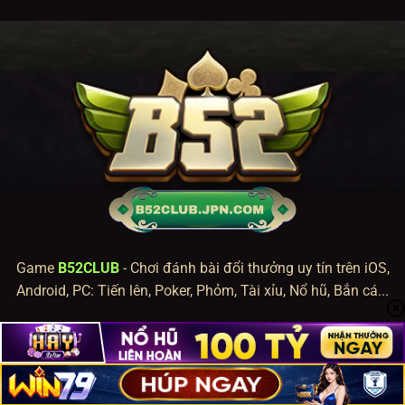
Game
B52CLUB
- Chơi đánh bài đổi thưởng uy tín trên iOS,
Android, PC: Tiến lên, Poker, Phỏm, Tài xỉu, Nổ hũ, Bắn cá...
©2023 - B52 Game Bài Bom Tấn | Tất Cả Các Quyền Được Bảo Lưu