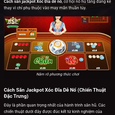
Cách săn jackpot Xóc Đĩa dễ nổ
, cơ hội nổ hũ tăng đáng kể
thay vì chỉ phụ thuộc vào may mắn thuần túy.
Nắm rõ phương thức chơi
Cách Săn Jackpot Xóc Đĩa Dễ Nổ (Chiến Thuật
Đặc Trưng)
Đây là phần quan trọng nhất của hành trình săn hũ. Các
chiến thuật dưới đây được đúc kết từ kinh nghiệm của