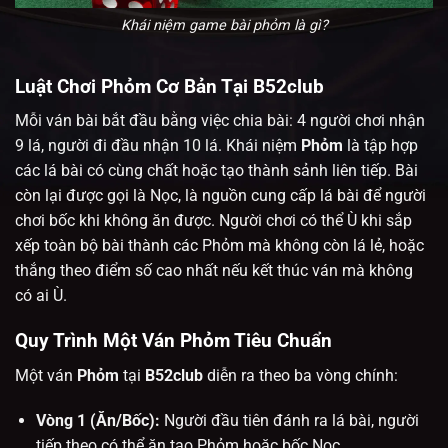
Khái niệm game bài phỏm là gì?
Luật Chơi Phỏm Cơ Bản Tại B52club
Mỗi ván bài
bắt đầu bằng việc chia bài: 4 người chơi nhận
9 lá, người đi đầu nhận 10 lá. Khái niệm
Phỏm
là tập hợp
các lá bài có cùng chất hoặc tạo thành sảnh liên tiếp. Bài
còn lại được gọi là
Nọc, là nguồn cung cấp lá bài để người
chơi bốc khi không ăn được. Người chơi có thể Ù khi sắp
xếp toàn bộ bài thành các Phỏm mà không còn lá lẻ, hoặc
thắng theo điểm số cao nhất nếu kết thúc ván mà không
có ai Ù.
Quy Trình Một Ván Phỏm Tiêu Chuẩn
Một ván
Phỏm
tại
B52club
diễn ra theo ba vòng chính:
Vòng 1 (Ăn/Bốc):
Người đầu tiên đánh ra lá bài, người
tiếp theo có thể ăn tạo Phỏm hoặc bốc Nọc.