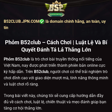
Bỏ
qua
nội
B52CLUB.JPN.COM
là domain chính hãng, an toàn, uy
dung
tín
Phỏm B52club – Cách Chơi | Luật Lệ Và Bí
Quyết Đánh Tá Lả Thắng Lớn
Phỏm B52club
là trò chơi bài truyền thống nổi tiếng của
Việt Nam, nay được phát triển thành phiên bản online cực
kỳ hấp dẫn. Trên
B52club
, người chơi có thể trải nghiệm trò
chơi đỉnh cao với giao diện mượt mà, tính năng thông minh
và luật chơi rõ ràng.
Trong bài viết này, chúng tôi sẽ cung cấp hướng dẫn đầy
đủ về cách chơi
, luật lệ, chiến thuật và mẹo đánh giúp bạn
tăng cơ hội thắng lớn.