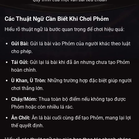
Các Thuật Ngữ Cần Biết Khi Chơi Phỏm
Hiểu rõ thuật ngữ là bước quan trọng để chơi
hiệu quả:
Gửi Bài:
Gửi lá bài vào Phỏm của người khác theo luật
cho phép.
Tái Gửi:
Gửi lại lá bài khi đã ăn nhưng chưa tạo Phỏm
hoàn chỉnh.
Ù Khan, Ù Tròn:
Những trường hợp đặc biệt giúp người
chơi thắng lớn.
Cháy/Móm:
Thua toàn bộ điểm nếu không tạo được
Phỏm hoặc còn nhiều lá rác.
Ăn Chốt:
Ăn lá bài cuối cùng để tạo Phỏm, mang lại lợi
thế quyết định.