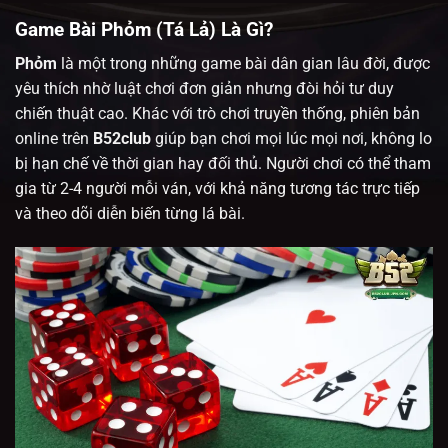
Game Bài Phỏm (Tá Lả) Là Gì?
Phỏm
là một trong những game bài dân gian lâu đời, được
yêu thích nhờ luật chơi đơn giản nhưng đòi hỏi tư duy
chiến thuật cao. Khác với trò chơi
truyền thống, phiên bản
online trên
B52club
giúp bạn chơi mọi lúc mọi nơi, không lo
bị hạn chế về thời gian hay đối thủ. Người chơi có thể tham
gia từ 2-4 người mỗi ván, với khả năng tương tác trực tiếp
và theo dõi diễn biến từng lá bài.