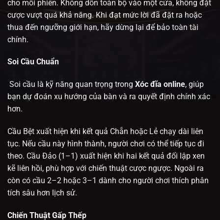
cho mỗi phiên. Không dồn toàn bộ vào một cửa, không đặt
cược vượt quá khả năng. Khi đạt mức lời đã đặt ra hoặc
thua đến ngưỡng giới hạn, hãy dừng lại để bảo toàn tài
chính.
Soi Cầu Chuẩn
Soi cầu là kỹ năng quan trọng trong
Xóc đĩa online
, giúp
bạn dự đoán xu hướng của bàn và ra quyết định chính xác
hơn.
Cầu Bệt xuất hiện khi kết quả Chẵn hoặc Lẻ chạy dài liên
tục. Nếu cầu này hình thành, người chơi có thể tiếp tục đi
theo. Cầu Đảo (1–1) xuất hiện khi hai kết quả đối lập xen
kẽ liên hồi, phù hợp với chiến thuật cược ngược. Ngoài ra
còn có cầu 2–2 hoặc 3–1 dành cho người chơi thích phân
tích sâu hơn lịch sử.
Chiến Thuật Gấp Thếp