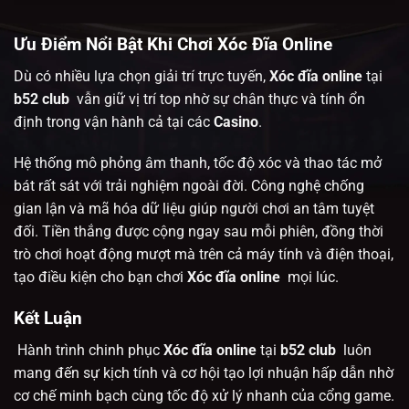
Ưu Điểm Nổi Bật Khi Chơi Xóc Đĩa Online
Dù có nhiều lựa chọn giải trí trực tuyến,
Xóc đĩa online
tại
b52 club
vẫn giữ vị trí top nhờ sự chân thực và tính ổn
định trong vận hành cả tại các
Casino
.
Hệ thống mô phỏng âm thanh, tốc độ xóc và thao tác mở
bát rất sát với trải nghiệm ngoài đời. Công nghệ chống
gian lận và mã hóa dữ liệu giúp người chơi an tâm tuyệt
đối. Tiền thắng được cộng ngay sau mỗi phiên, đồng thời
trò chơi hoạt động mượt mà trên cả máy tính và điện thoại,
tạo điều kiện cho bạn chơi
Xóc đĩa online
mọi lúc.
Kết Luận
Hành trình chinh phục
Xóc đĩa online
tại
b52 club
luôn
mang đến sự kịch tính và cơ hội tạo lợi nhuận hấp dẫn nhờ
cơ chế minh bạch cùng tốc độ xử lý nhanh của cổng game.