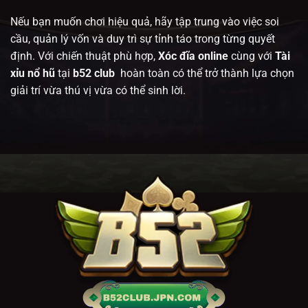
Nếu bạn muốn chơi hiệu quả, hãy tập trung vào việc soi
cầu, quản lý vốn và duy trì sự tỉnh táo trong từng quyết
định. Với chiến thuật phù hợp,
Xóc đĩa online
cùng với
Tài
xỉu nổ hũ
tại
b52 club
hoàn toàn có thể trở thành lựa chọn
giải trí vừa thú vị vừa có thể sinh lời.