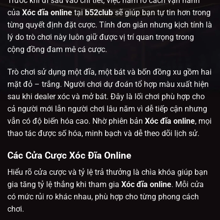
Trước khi đi sâu vào chi tiết, việc nắm rõ cách vận hành
của
Xóc đĩa online
tại
b52club
sẽ giúp bạn tự tin hơn trong
từng quyết định đặt cược. Tính đơn giản nhưng kịch tính là
lý do trò chơi này luôn giữ được vị trí quan trọng trong
cộng đồng đam mê cá cược.
Trò chơi sử dụng một đĩa, một bát và bốn đồng xu gồm hai
mặt đỏ – trắng. Người chơi dự đoán tổ hợp màu xuất hiện
sau khi dealer xóc và mở bát. Đây là lối chơi phù hợp cho
cả người mới lẫn người chơi lâu năm vì dễ tiếp cận nhưng
vẫn có độ biến hóa cao. Nhờ phiên bản
Xóc đĩa online
, mọi
thao tác được số hóa, minh bạch và dễ theo dõi lịch sử.
Các Cửa Cược Xóc Đĩa Online
Hiểu rõ cửa cược và tỷ lệ trả thưởng là chìa khóa giúp bạn
gia tăng tỷ lệ thắng khi tham gia
Xóc đĩa online
. Mỗi cửa
có mức rủi ro khác nhau, phù hợp cho từng phong cách
chơi.