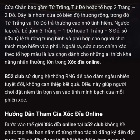
Cửa Chẵn bao gồm Tứ Trắng, Tứ Đỏ hoặc tổ hợp 2 Trắng –
2 Đỏ. Đây là nhóm cửa có biên độ thưởng rộng, trong đó
Tứ Trắng và Tứ Đỏ trả thưởng cao nhờ tính hiếm. Ngược
lại, cửa Lẻ gồm 3 Trắng – 1 Đỏ hoặc 1 Trắng – 3 Đỏ, sở
hữu tỷ lệ thưởng trung bình và phù hợp cho người chơi
thích mạo hiểm vừa phải. Ngoài ra, cửa cược chính xác
theo tổ hợp màu là lựa chọn dành cho những ai thích khả
năng nhân thưởng lớn trong
Xóc đĩa online
.
B52 club
sử dụng hệ thống RNG để bảo đảm ngẫu nhiên
tuyệt đối, không can thiệp kết quả. Điều này giúp người
chơi đặt niềm tin trọn vẹn vào tính minh bạch của mỗi
phiên xóc.
Hướng Dẫn Tham Gia Xóc Đĩa Online
Bước vào thế giới
Xóc đĩa online
tại
b52 club
không hề
phức tạp nếu bạn nắm rõ từng thao tác từ đăng ký đến đặt