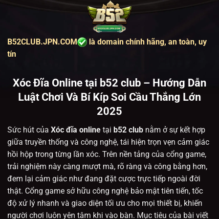
Bỏ
qua
nội
B52CLUB.JPN.COM
là domain chính hãng, an toàn, uy
dung
tín
Xóc Đĩa Online tại b52 club – Hướng Dẫn
Luật Chơi Và Bí Kíp Soi Cầu Thắng Lớn
2025
Sức hút của
Xóc đĩa online
tại
b52 club
nằm ở sự kết hợp
giữa truyền thống và công nghệ, tái hiện trọn vẹn cảm giác
hồi hộp trong từng lần xóc. Trên nền tảng của cổng game,
trải nghiệm này càng mượt mà, rõ ràng và công bằng hơn,
đem lại cảm giác như đang đặt cược trực tiếp ngoài đời
thật. Cổng game sở hữu công nghệ bảo mật tiên tiến, tốc
độ xử lý nhanh và giao diện tối ưu cho mọi thiết bị, khiến
người chơi luôn yên tâm khi vào bàn. Mục tiêu của bài viết